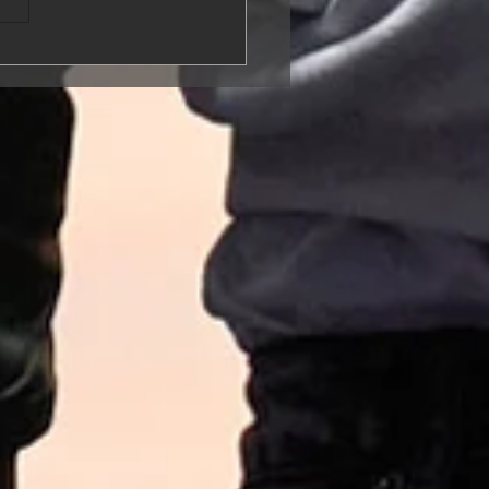
AR star JJ Yeley
s the Hexican
unity in Las Vegas