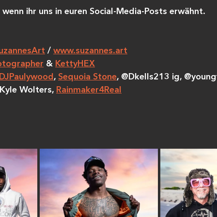
, wenn ihr uns in euren Social-Media-Posts erwähnt.
uzannesArt
 / 
www.suzannes.art
tographer
 & 
KettyHEX
DJPaulywood
, 
Sequoia Stone
,
 @Dkells213 ig, @youngfl
Kyle Wolters, 
Rainmaker4Real