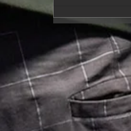
Las Vegas NFT club meets
PulsePhotos - We've been
there again! Where've you
been?