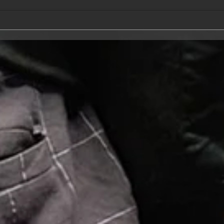
Tech-Alley and the fastest
NASC
growing economy in the
meet
USA - Las Vegas.
comm