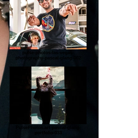
pulse-photos-las-vegas-
photography-pascal-glang-002
PulsePhotos.art-pascal-glang-
portfolio-033