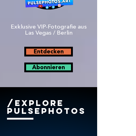
Exklusive VIP-Fotografie aus
Las Vegas / Berlin
Entdecken
Abonnieren
/Explore
PulsePhotos