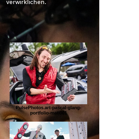
verwirklichen.
PulsePhotos.art-pascal-glang-
portfolio-mati001