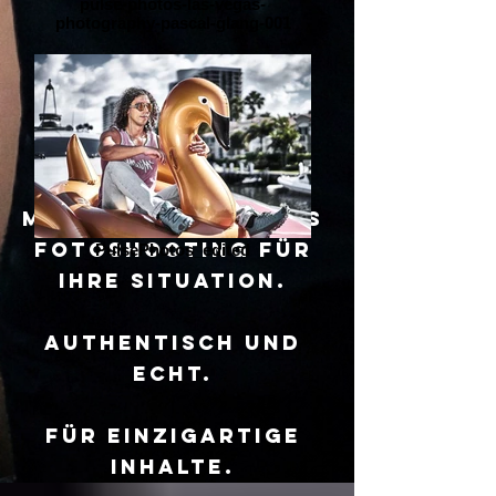
pulse-photos-las-vegas-
photography-pascal-glang-001
Maßgeschneidertes
Fotoshooting für
PulsePhotos_edited
Ihre Situation.
Authentisch und
echt.
Für einzigartige
Inhalte.