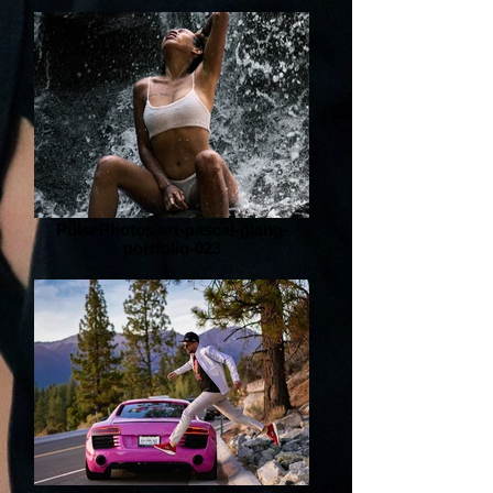
PulsePhotos.art-pascal-glang-
portfolio-023